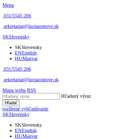
Menu
031/5545 206
sekretariat@lucnaostrove.sk
SK
Slovensky
SK
Slovensky
EN
English
HU
Magyar
031/5545 206
sekretariat@lucnaostrove.sk
Mapa webu
RSS
Hľadaný výraz
Hľadať
rozšírené vyhľadávanie
SK
Slovensky
SK
Slovensky
EN
English
HU
Magyar