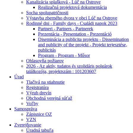
Kanalizácia splašková - Lúč na Ostrove
Realizačná projektová dokumentácia
Socha spolupatričnosti
Výstavba zberného dvora v obci Lúč na Ostrove
Rodinné dni - Family days - Családi napok 2023
Partneri - Partners - Partnerek
Prezentácia - Presentation - Prezentáció
Diseminácia a publicita projektu - Dissemination
and publicity of the projekt - Projekt terjesztése,
publicitás
Program - Program - Műsor
Ohlasovňa požiarov
2026 - Az aktív, tudatos és szolidáris polgárok
találkozója, projektszám : 101203607
Úrad
Tlačivá na stiahnutie
Registratúra
Výrub drevín
Obchodná verejná súťaž
Voľby
Samospráva
Zápisnice OZ
VZN
Zverejňovanie
Úradná tabuľa