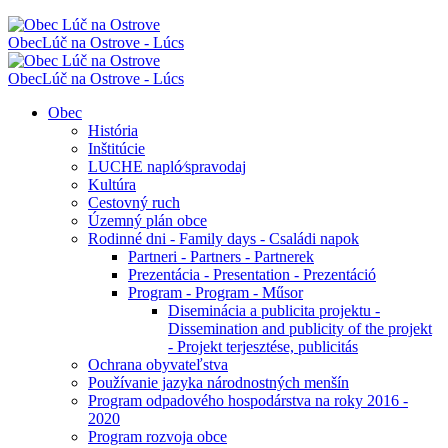
Obec
Lúč na Ostrove - Lúcs
Obec
Lúč na Ostrove - Lúcs
Obec
História
Inštitúcie
LUCHE napló⁄spravodaj
Kultúra
Cestovný ruch
Územný plán obce
Rodinné dni - Family days - Családi napok
Partneri - Partners - Partnerek
Prezentácia - Presentation - Prezentáció
Program - Program - Műsor
Diseminácia a publicita projektu -
Dissemination and publicity of the projekt
- Projekt terjesztése, publicitás
Ochrana obyvateľstva
Používanie jazyka národnostných menšín
Program odpadového hospodárstva na roky 2016 -
2020
Program rozvoja obce