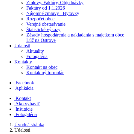
Zmluvy, Faktúry, Objednávky
Faktúry od 1.1.2026
Nájomné zmluvy - Bytovky
Rozpočet obce
Verejné obstarávanie
Štatistické výkazy
Zásady hospodárenia a nakladania s majetkom obce
Lúč na Ostrove
Udalosti
Aktuality
Fotogaléria
Kontakty
Kontakt na obec
Kontaktný formulár
Facebook
Aplikácia
Kontakt
Ako vybaviť
Inštitúcie
Fotogaléria
Úvodná stránka
Udalosti