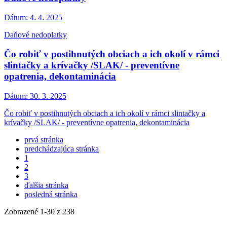
Dátum:
4. 4. 2025
Daňové nedoplatky
Čo robiť v postihnutých obciach a ich okolí v rámci
slintačky a krívačky /SLAK/ - preventívne
opatrenia, dekontaminácia
Dátum:
30. 3. 2025
Čo robiť v postihnutých obciach a ich okolí v rámci slintačky a
krívačky /SLAK/ - preventívne opatrenia, dekontaminácia
prvá stránka
predchádzajúca stránka
1
2
3
ďalšia stránka
posledná stránka
Zobrazené
1
-
30
z 238