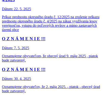
Dátum:
22. 5. 2025
Príkaz prednostu okresného úradu č. 12/2025 na zrušenie príkazu
prednostu okresného úradu č. 4/2025 na zákaz využívania lesov
verejnosťou, vstupu do poľovných revírov a mimo zastavaných
území obce
O Z N Á M E N I E !!!
Dátum:
7. 5. 2025
Oznamujeme obyvateľom, že obecný úrad 9. mája 2025 , piatok
bude zatvorený.
O Z N Á M E N I E !!!
Dátum:
30. 4. 2025
Oznamujeme obyvateľov, že 2. mája 2025. - piatok - obecný úrad
bude zatvorený.