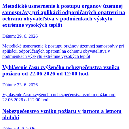
Metodické usmernenie k postupu orgánov územnej
samosprávy pri aplikácii odporúčaných opatrení na
ochranu obyvateľstva v podmienkach výskytu
extrémne vysokých teplôt
Dátum:
29. 6. 2026
Metodické usmernenie k postupu orgánov územnej samosprávy pri
aplikácii odporúčaných opatrení na ochranu obyvateľstva v
podmienkach výskytu extrémne vysokých teplôt
Vyhlásenie času zvýšeného nebezpečenstva vzniku
požiaru od 22.06.2026 od 12:00 hod.
Dátum:
23. 6. 2026
Vyhlásenie času zvýšeného nebezpečenstva vzniku požiaru od
22.06.2026 od 12:00 hod.
Nebezpečenstvo vzniku požiaru v jarnom a letnom
období
Dátum:
4. 6. 2026