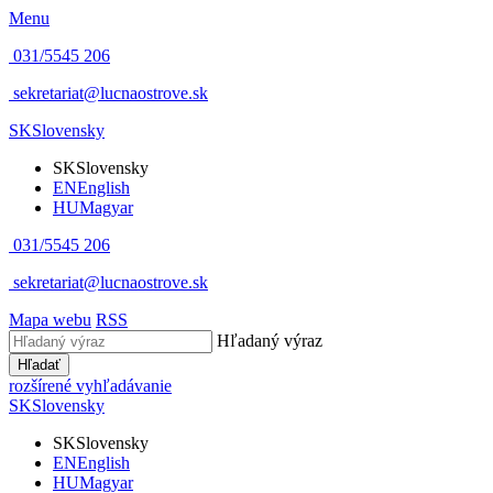
Menu
031/5545 206
sekretariat@lucnaostrove.sk
SK
Slovensky
SK
Slovensky
EN
English
HU
Magyar
031/5545 206
sekretariat@lucnaostrove.sk
Mapa webu
RSS
Hľadaný výraz
Hľadať
rozšírené vyhľadávanie
SK
Slovensky
SK
Slovensky
EN
English
HU
Magyar