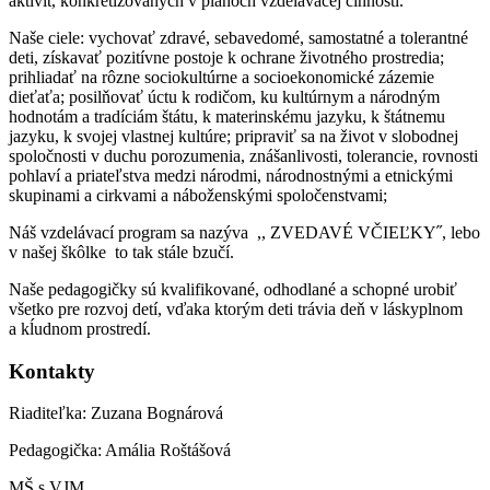
aktivít, konkretizovaných v plánoch vzdelávacej činnosti.
Naše ciele: vychovať zdravé, sebavedomé, samostatné a tolerantné
deti, získavať pozitívne postoje k ochrane životného prostredia;
prihliadať na rôzne sociokultúrne a socioekonomické zázemie
dieťaťa; posilňovať úctu k rodičom, ku kultúrnym a národným
hodnotám a tradíciám štátu, k materinskému jazyku, k štátnemu
jazyku, k svojej vlastnej kultúre; pripraviť sa na život v slobodnej
spoločnosti v duchu porozumenia, znášanlivosti, tolerancie, rovnosti
pohlaví a priateľstva medzi národmi, národnostnými a etnickými
skupinami a cirkvami a náboženskými spoločenstvami;
Náš vzdelávací program sa nazýva ,, ZVEDAVÉ VČIEĽKY˝, lebo
v našej škôlke to tak stále bzučí.
Naše pedagogičky sú kvalifikované, odhodlané a schopné urobiť
všetko pre rozvoj detí, vďaka ktorým deti trávia deň v láskyplnom
a kĺudnom prostredí.
Kontakty
Riaditeľka: Zuzana Bognárová
Pedagogička: Amália Roštášová
MŠ s VJM