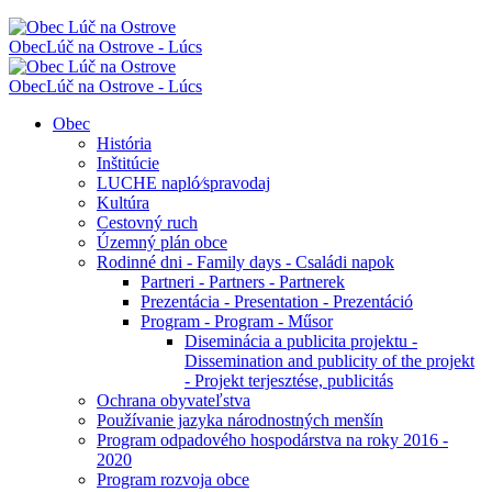
Obec
Lúč na Ostrove - Lúcs
Obec
Lúč na Ostrove - Lúcs
Obec
História
Inštitúcie
LUCHE napló⁄spravodaj
Kultúra
Cestovný ruch
Územný plán obce
Rodinné dni - Family days - Családi napok
Partneri - Partners - Partnerek
Prezentácia - Presentation - Prezentáció
Program - Program - Műsor
Diseminácia a publicita projektu -
Dissemination and publicity of the projekt
- Projekt terjesztése, publicitás
Ochrana obyvateľstva
Používanie jazyka národnostných menšín
Program odpadového hospodárstva na roky 2016 -
2020
Program rozvoja obce