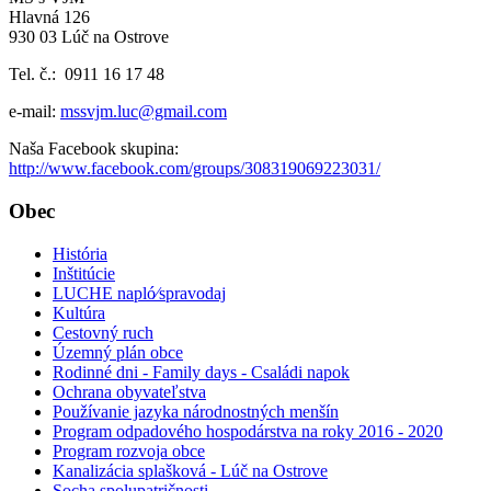
Hlavná 126
930 03 Lúč na Ostrove
Tel. č.: 0911 16 17 48
e-mail:
mssvjm.luc@gmail.com
Naša Facebook skupina:
http://www.facebook.com/groups/308319069223031/
Obec
História
Inštitúcie
LUCHE napló⁄spravodaj
Kultúra
Cestovný ruch
Územný plán obce
Rodinné dni - Family days - Családi napok
Ochrana obyvateľstva
Používanie jazyka národnostných menšín
Program odpadového hospodárstva na roky 2016 - 2020
Program rozvoja obce
Kanalizácia splašková - Lúč na Ostrove
Socha spolupatričnosti