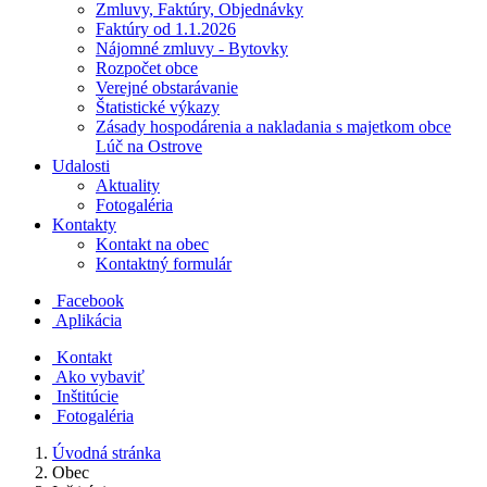
Zmluvy, Faktúry, Objednávky
Faktúry od 1.1.2026
Nájomné zmluvy - Bytovky
Rozpočet obce
Verejné obstarávanie
Štatistické výkazy
Zásady hospodárenia a nakladania s majetkom obce
Lúč na Ostrove
Udalosti
Aktuality
Fotogaléria
Kontakty
Kontakt na obec
Kontaktný formulár
Facebook
Aplikácia
Kontakt
Ako vybaviť
Inštitúcie
Fotogaléria
Úvodná stránka
Obec