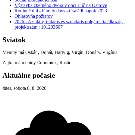
Výstavba zberného dvora v obci Lúč na Ostrove
Rodinné dni - Family days - Családi napok 2023
Ohlasovňa požiarov
2026 - Az aktív, tudatos és szolidáris polgárok találkozója,
projektszám : 101203607
Sviatok
Meniny má
Oskár
, Donát, Hartvig, Virgín, Donáta, Virgínia
Zajtra má meniny
Ľubomíra
, Rastic
Aktuálne počasie
dnes, sobota 8. 8. 2026