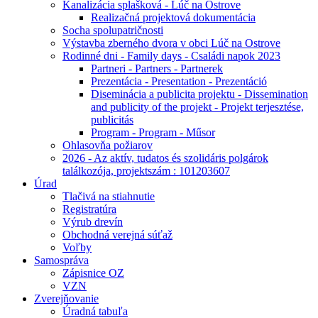
Kanalizácia splašková - Lúč na Ostrove
Realizačná projektová dokumentácia
Socha spolupatričnosti
Výstavba zberného dvora v obci Lúč na Ostrove
Rodinné dni - Family days - Családi napok 2023
Partneri - Partners - Partnerek
Prezentácia - Presentation - Prezentáció
Diseminácia a publicita projektu - Dissemination
and publicity of the projekt - Projekt terjesztése,
publicitás
Program - Program - Műsor
Ohlasovňa požiarov
2026 - Az aktív, tudatos és szolidáris polgárok
találkozója, projektszám : 101203607
Úrad
Tlačivá na stiahnutie
Registratúra
Výrub drevín
Obchodná verejná súťaž
Voľby
Samospráva
Zápisnice OZ
VZN
Zverejňovanie
Úradná tabuľa