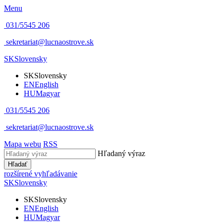
Menu
031/5545 206
sekretariat@lucnaostrove.sk
SK
Slovensky
SK
Slovensky
EN
English
HU
Magyar
031/5545 206
sekretariat@lucnaostrove.sk
Mapa webu
RSS
Hľadaný výraz
Hľadať
rozšírené vyhľadávanie
SK
Slovensky
SK
Slovensky
EN
English
HU
Magyar