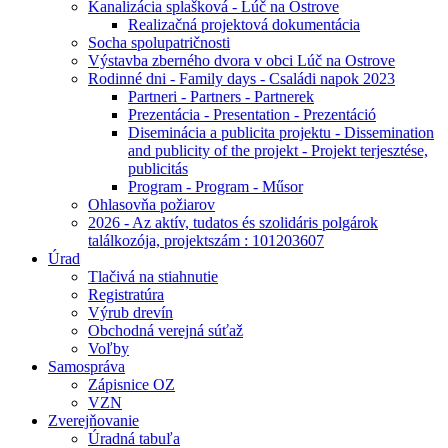
Kanalizácia splašková - Lúč na Ostrove
Realizačná projektová dokumentácia
Socha spolupatričnosti
Výstavba zberného dvora v obci Lúč na Ostrove
Rodinné dni - Family days - Családi napok 2023
Partneri - Partners - Partnerek
Prezentácia - Presentation - Prezentáció
Diseminácia a publicita projektu - Dissemination
and publicity of the projekt - Projekt terjesztése,
publicitás
Program - Program - Műsor
Ohlasovňa požiarov
2026 - Az aktív, tudatos és szolidáris polgárok
találkozója, projektszám : 101203607
Úrad
Tlačivá na stiahnutie
Registratúra
Výrub drevín
Obchodná verejná súťaž
Voľby
Samospráva
Zápisnice OZ
VZN
Zverejňovanie
Úradná tabuľa