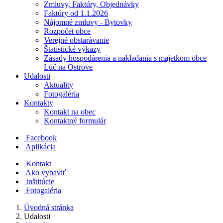
Zmluvy, Faktúry, Objednávky
Faktúry od 1.1.2026
Nájomné zmluvy - Bytovky
Rozpočet obce
Verejné obstarávanie
Štatistické výkazy
Zásady hospodárenia a nakladania s majetkom obce
Lúč na Ostrove
Udalosti
Aktuality
Fotogaléria
Kontakty
Kontakt na obec
Kontaktný formulár
Facebook
Aplikácia
Kontakt
Ako vybaviť
Inštitúcie
Fotogaléria
Úvodná stránka
Udalosti