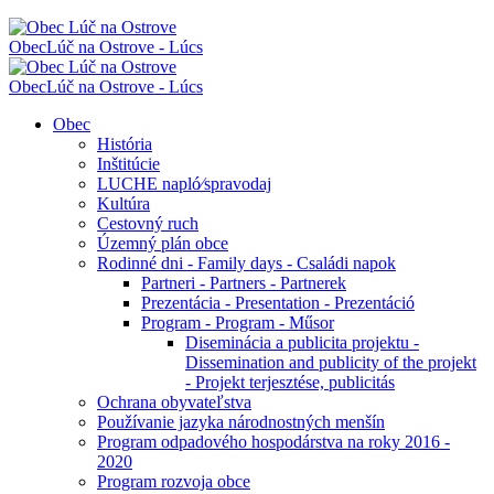
Obec
Lúč na Ostrove - Lúcs
Obec
Lúč na Ostrove - Lúcs
Obec
História
Inštitúcie
LUCHE napló⁄spravodaj
Kultúra
Cestovný ruch
Územný plán obce
Rodinné dni - Family days - Családi napok
Partneri - Partners - Partnerek
Prezentácia - Presentation - Prezentáció
Program - Program - Műsor
Diseminácia a publicita projektu -
Dissemination and publicity of the projekt
- Projekt terjesztése, publicitás
Ochrana obyvateľstva
Používanie jazyka národnostných menšín
Program odpadového hospodárstva na roky 2016 -
2020
Program rozvoja obce