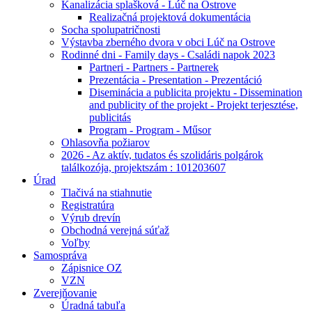
Kanalizácia splašková - Lúč na Ostrove
Realizačná projektová dokumentácia
Socha spolupatričnosti
Výstavba zberného dvora v obci Lúč na Ostrove
Rodinné dni - Family days - Családi napok 2023
Partneri - Partners - Partnerek
Prezentácia - Presentation - Prezentáció
Diseminácia a publicita projektu - Dissemination
and publicity of the projekt - Projekt terjesztése,
publicitás
Program - Program - Műsor
Ohlasovňa požiarov
2026 - Az aktív, tudatos és szolidáris polgárok
találkozója, projektszám : 101203607
Úrad
Tlačivá na stiahnutie
Registratúra
Výrub drevín
Obchodná verejná súťaž
Voľby
Samospráva
Zápisnice OZ
VZN
Zverejňovanie
Úradná tabuľa