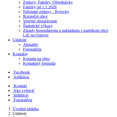
Zmluvy, Faktúry, Objednávky
Faktúry od 1.1.2026
Nájomné zmluvy - Bytovky
Rozpočet obce
Verejné obstarávanie
Štatistické výkazy
Zásady hospodárenia a nakladania s majetkom obce
Lúč na Ostrove
Udalosti
Aktuality
Fotogaléria
Kontakty
Kontakt na obec
Kontaktný formulár
Facebook
Aplikácia
Kontakt
Ako vybaviť
Inštitúcie
Fotogaléria
Úvodná stránka
Udalosti