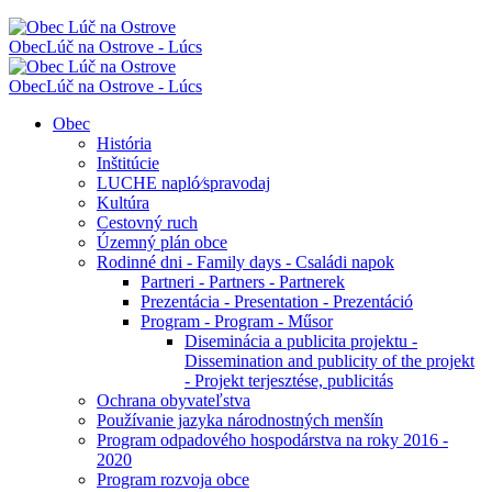
Obec
Lúč na Ostrove - Lúcs
Obec
Lúč na Ostrove - Lúcs
Obec
História
Inštitúcie
LUCHE napló⁄spravodaj
Kultúra
Cestovný ruch
Územný plán obce
Rodinné dni - Family days - Családi napok
Partneri - Partners - Partnerek
Prezentácia - Presentation - Prezentáció
Program - Program - Műsor
Diseminácia a publicita projektu -
Dissemination and publicity of the projekt
- Projekt terjesztése, publicitás
Ochrana obyvateľstva
Používanie jazyka národnostných menšín
Program odpadového hospodárstva na roky 2016 -
2020
Program rozvoja obce