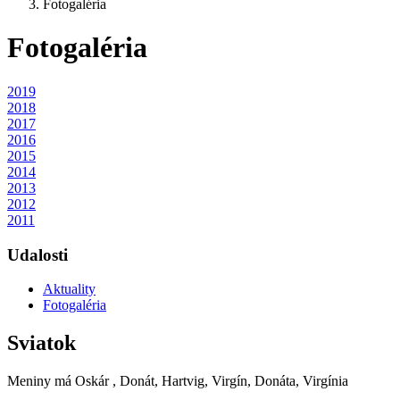
Fotogaléria
Fotogaléria
2019
2018
2017
2016
2015
2014
2013
2012
2011
Udalosti
Aktuality
Fotogaléria
Sviatok
Meniny má
Oskár
, Donát, Hartvig, Virgín, Donáta, Virgínia