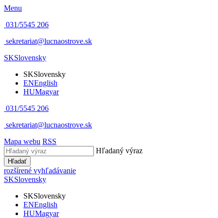
Menu
031/5545 206
sekretariat@lucnaostrove.sk
SK
Slovensky
SK
Slovensky
EN
English
HU
Magyar
031/5545 206
sekretariat@lucnaostrove.sk
Mapa webu
RSS
Hľadaný výraz
Hľadať
rozšírené vyhľadávanie
SK
Slovensky
SK
Slovensky
EN
English
HU
Magyar