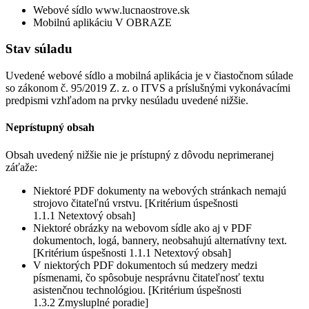
Webové sídlo www.lucnaostrove.sk
Mobilnú aplikáciu V OBRAZE
Stav súladu
Uvedené webové sídlo a mobilná aplikácia je v čiastočnom súlade
so zákonom č. 95/2019 Z. z. o ITVS a príslušnými vykonávacími
predpismi vzhľadom na prvky nesúladu uvedené nižšie.
Neprístupný obsah
Obsah uvedený nižšie nie je prístupný z dôvodu neprimeranej
záťaže:
Niektoré PDF dokumenty na webových stránkach nemajú
strojovo čitateľnú vrstvu. [Kritérium úspešnosti
1.1.1 Netextový obsah]
Niektoré obrázky na webovom sídle ako aj v PDF
dokumentoch, logá, bannery, neobsahujú alternatívny text.
[Kritérium úspešnosti 1.1.1 Netextový obsah]
V niektorých PDF dokumentoch sú medzery medzi
písmenami, čo spôsobuje nesprávnu čitateľnosť textu
asistenčnou technológiou. [Kritérium úspešnosti
1.3.2 Zmysluplné poradie]