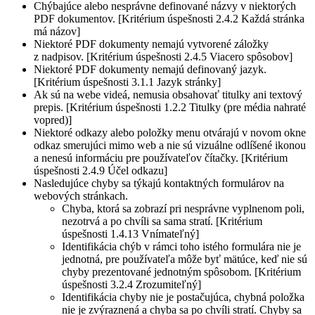
Chýbajúce alebo nesprávne definované názvy v niektorých
PDF dokumentov. [Kritérium úspešnosti 2.4.2 Každá stránka
má názov]
Niektoré PDF dokumenty nemajú vytvorené záložky
z nadpisov. [Kritérium úspešnosti 2.4.5 Viacero spôsobov]
Niektoré PDF dokumenty nemajú definovaný jazyk.
[Kritérium úspešnosti 3.1.1 Jazyk stránky]
Ak sú na webe videá, nemusia obsahovať titulky ani textový
prepis. [Kritérium úspešnosti 1.2.2 Titulky (pre média nahraté
vopred)]
Niektoré odkazy alebo položky menu otvárajú v novom okne
odkaz smerujúci mimo web a nie sú vizuálne odlíšené ikonou
a nenesú informáciu pre používateľov čítačky. [Kritérium
úspešnosti 2.4.9 Účel odkazu]
Nasledujúce chyby sa týkajú kontaktných formulárov na
webových stránkach.
Chyba, ktorá sa zobrazí pri nesprávne vyplnenom poli,
nezotrvá a po chvíli sa sama stratí. [Kritérium
úspešnosti 1.4.13 Vnímateľný]
Identifikácia chýb v rámci toho istého formulára nie je
jednotná, pre používateľa môže byť mätúce, keď nie sú
chyby prezentované jednotným spôsobom. [Kritérium
úspešnosti 3.2.4 Zrozumiteľný]
Identifikácia chyby nie je postačujúca, chybná položka
nie je zvýraznená a chyba sa po chvíli stratí. Chyby sa