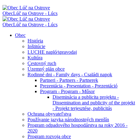
Obec
Lúč na Ostrove - Lúcs
Obec
Lúč na Ostrove - Lúcs
Obec
História
Inštitúcie
LUCHE napló⁄spravodaj
Kultúra
Cestovný ruch
Územný plán obce
Rodinné dni - Family days - Családi napok
Partneri - Partners - Partnerek
Prezentácia - Presentation - Prezentáció
Program - Program - Műsor
Diseminácia a publicita projektu -
Dissemination and publicity of the projekt
- Projekt terjesztése, publicitás
Ochrana obyvateľstva
Používanie jazyka národnostných menšín
Program odpadového hospodárstva na roky 2016 -
2020
Program rozvoja obce