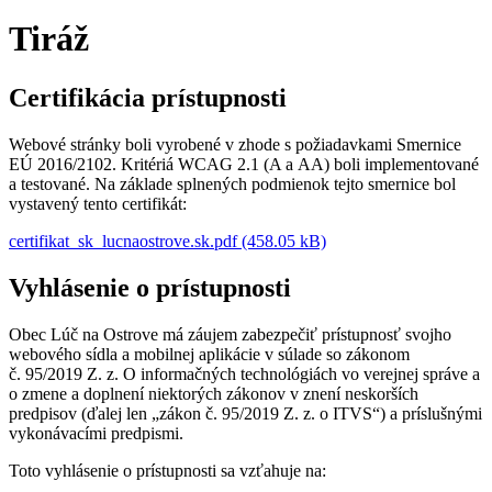
Tiráž
Certifikácia prístupnosti
Webové stránky boli vyrobené v zhode s požiadavkami Smernice
EÚ 2016/2102. Kritériá WCAG 2.1 (A a AA) boli implementované
a testované. Na základe splnených podmienok tejto smernice bol
vystavený tento certifikát:
certifikat_sk_lucnaostrove.sk.pdf (458.05 kB)
Vyhlásenie o prístupnosti
Obec Lúč na Ostrove má záujem zabezpečiť prístupnosť svojho
webového sídla a mobilnej aplikácie v súlade so zákonom
č. 95/2019 Z. z. O informačných technológiách vo verejnej správe a
o zmene a doplnení niektorých zákonov v znení neskorších
predpisov (ďalej len „zákon č. 95/2019 Z. z. o ITVS“) a príslušnými
vykonávacími predpismi.
Toto vyhlásenie o prístupnosti sa vzťahuje na: