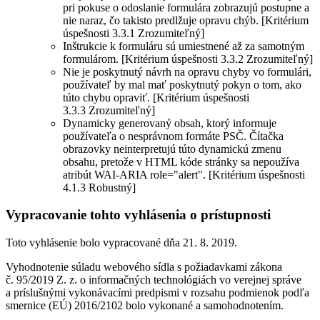
pri pokuse o odoslanie formulára zobrazujú postupne a
nie naraz, čo takisto predlžuje opravu chýb. [Kritérium
úspešnosti 3.3.1 Zrozumiteľný]
Inštrukcie k formuláru sú umiestnené až za samotným
formulárom. [Kritérium úspešnosti 3.3.2 Zrozumiteľný]
Nie je poskytnutý návrh na opravu chyby vo formulári,
používateľ by mal mať poskytnutý pokyn o tom, ako
túto chybu opraviť. [Kritérium úspešnosti
3.3.3 Zrozumiteľný]
Dynamicky generovaný obsah, ktorý informuje
používateľa o nesprávnom formáte PSČ. Čítačka
obrazovky neinterpretujú túto dynamickú zmenu
obsahu, pretože v HTML kóde stránky sa nepoužíva
atribút WAI-ARIA role="alert". [Kritérium úspešnosti
4.1.3 Robustný]
Vypracovanie tohto vyhlásenia o prístupnosti
Toto vyhlásenie bolo vypracované dňa 21. 8. 2019.
Vyhodnotenie súladu webového sídla s požiadavkami zákona
č. 95/2019 Z. z. o informačných technológiách vo verejnej správe
a príslušnými vykonávacími predpismi v rozsahu podmienok podľa
smernice (EÚ) 2016/2102 bolo vykonané a samohodnotením.