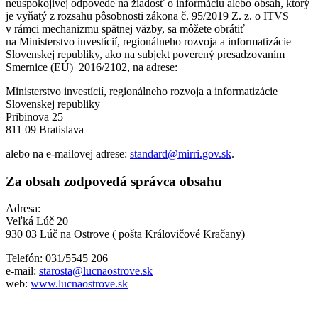
neuspokojivej odpovede na žiadosť o informáciu alebo obsah, ktorý
je vyňatý z rozsahu pôsobnosti zákona č. 95/2019 Z. z. o ITVS
v rámci mechanizmu spätnej väzby, sa môžete obrátiť
na Ministerstvo investícií, regionálneho rozvoja a informatizácie
Slovenskej republiky, ako na subjekt poverený presadzovaním
Smernice (EÚ) 2016/2102, na adrese:
Ministerstvo investícií, regionálneho rozvoja a informatizácie
Slovenskej republiky
Pribinova 25
811 09 Bratislava
alebo na e-mailovej adrese:
standard@mirri.gov.sk
.
Za obsah zodpovedá správca obsahu
Adresa:
Veľká Lúč 20
930 03 Lúč na Ostrove ( pošta Královičové Kračany)
Telefón: 031/5545 206
e-mail:
starosta@lucnaostrove.sk
web:
www.lucnaostrove.sk