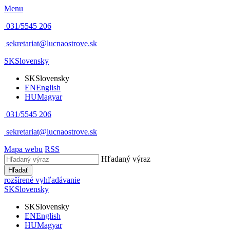
Menu
031/5545 206
sekretariat@lucnaostrove.sk
SK
Slovensky
SK
Slovensky
EN
English
HU
Magyar
031/5545 206
sekretariat@lucnaostrove.sk
Mapa webu
RSS
Hľadaný výraz
Hľadať
rozšírené vyhľadávanie
SK
Slovensky
SK
Slovensky
EN
English
HU
Magyar