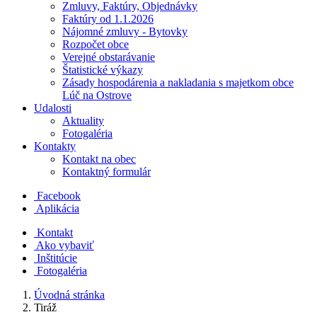
Zmluvy, Faktúry, Objednávky
Faktúry od 1.1.2026
Nájomné zmluvy - Bytovky
Rozpočet obce
Verejné obstarávanie
Štatistické výkazy
Zásady hospodárenia a nakladania s majetkom obce
Lúč na Ostrove
Udalosti
Aktuality
Fotogaléria
Kontakty
Kontakt na obec
Kontaktný formulár
Facebook
Aplikácia
Kontakt
Ako vybaviť
Inštitúcie
Fotogaléria
Úvodná stránka
Tiráž