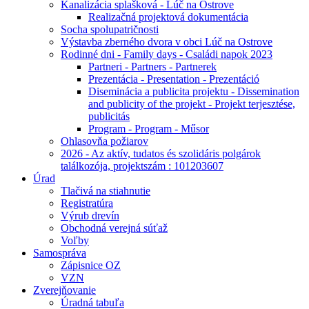
Kanalizácia splašková - Lúč na Ostrove
Realizačná projektová dokumentácia
Socha spolupatričnosti
Výstavba zberného dvora v obci Lúč na Ostrove
Rodinné dni - Family days - Családi napok 2023
Partneri - Partners - Partnerek
Prezentácia - Presentation - Prezentáció
Diseminácia a publicita projektu - Dissemination
and publicity of the projekt - Projekt terjesztése,
publicitás
Program - Program - Műsor
Ohlasovňa požiarov
2026 - Az aktív, tudatos és szolidáris polgárok
találkozója, projektszám : 101203607
Úrad
Tlačivá na stiahnutie
Registratúra
Výrub drevín
Obchodná verejná súťaž
Voľby
Samospráva
Zápisnice OZ
VZN
Zverejňovanie
Úradná tabuľa