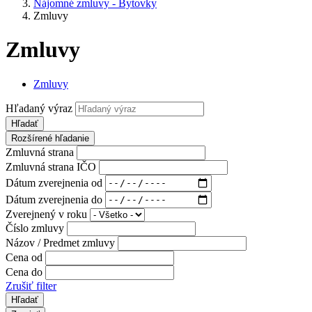
Nájomné zmluvy - Bytovky
Zmluvy
Zmluvy
Zmluvy
Hľadaný výraz
Hľadať
Rozšírené hľadanie
Zmluvná strana
Zmluvná strana IČO
Dátum zverejnenia od
Dátum zverejnenia do
Zverejnený v roku
Číslo zmluvy
Názov / Predmet zmluvy
Cena od
Cena do
Zrušiť filter