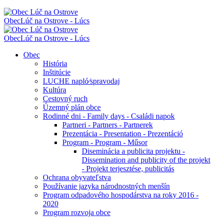
Obec
Lúč na Ostrove - Lúcs
Obec
Lúč na Ostrove - Lúcs
Obec
História
Inštitúcie
LUCHE napló⁄spravodaj
Kultúra
Cestovný ruch
Územný plán obce
Rodinné dni - Family days - Családi napok
Partneri - Partners - Partnerek
Prezentácia - Presentation - Prezentáció
Program - Program - Műsor
Diseminácia a publicita projektu -
Dissemination and publicity of the projekt
- Projekt terjesztése, publicitás
Ochrana obyvateľstva
Používanie jazyka národnostných menšín
Program odpadového hospodárstva na roky 2016 -
2020
Program rozvoja obce