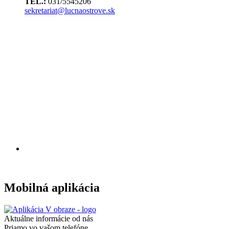
TEL.:
031/5545206
sekretariat@lucnaostrove.sk
Mobilná aplikácia
Aktuálne informácie od nás
Priamo vo vašom telefóne