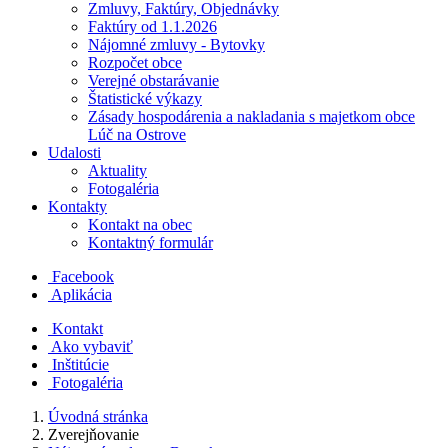
Zmluvy, Faktúry, Objednávky
Faktúry od 1.1.2026
Nájomné zmluvy - Bytovky
Rozpočet obce
Verejné obstarávanie
Štatistické výkazy
Zásady hospodárenia a nakladania s majetkom obce
Lúč na Ostrove
Udalosti
Aktuality
Fotogaléria
Kontakty
Kontakt na obec
Kontaktný formulár
Facebook
Aplikácia
Kontakt
Ako vybaviť
Inštitúcie
Fotogaléria
Úvodná stránka
Zverejňovanie