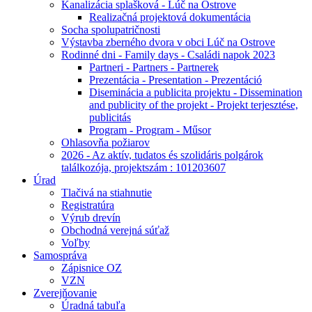
Kanalizácia splašková - Lúč na Ostrove
Realizačná projektová dokumentácia
Socha spolupatričnosti
Výstavba zberného dvora v obci Lúč na Ostrove
Rodinné dni - Family days - Családi napok 2023
Partneri - Partners - Partnerek
Prezentácia - Presentation - Prezentáció
Diseminácia a publicita projektu - Dissemination
and publicity of the projekt - Projekt terjesztése,
publicitás
Program - Program - Műsor
Ohlasovňa požiarov
2026 - Az aktív, tudatos és szolidáris polgárok
találkozója, projektszám : 101203607
Úrad
Tlačivá na stiahnutie
Registratúra
Výrub drevín
Obchodná verejná súťaž
Voľby
Samospráva
Zápisnice OZ
VZN
Zverejňovanie
Úradná tabuľa