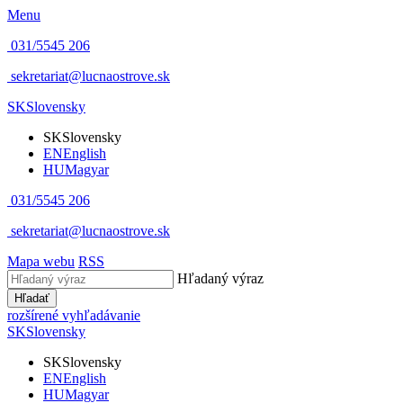
Menu
031/5545 206
sekretariat@lucnaostrove.sk
SK
Slovensky
SK
Slovensky
EN
English
HU
Magyar
031/5545 206
sekretariat@lucnaostrove.sk
Mapa webu
RSS
Hľadaný výraz
Hľadať
rozšírené vyhľadávanie
SK
Slovensky
SK
Slovensky
EN
English
HU
Magyar