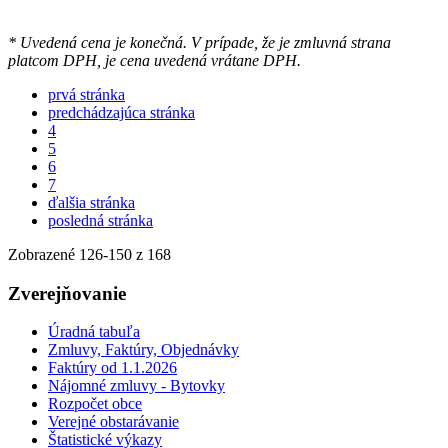
* Uvedená cena je konečná. V prípade, že je zmluvná strana
platcom DPH, je cena uvedená vrátane DPH.
prvá stránka
predchádzajúca stránka
4
5
6
7
ďalšia stránka
posledná stránka
Zobrazené
126
-
150
z 168
Zverejňovanie
Úradná tabuľa
Zmluvy, Faktúry, Objednávky
Faktúry od 1.1.2026
Nájomné zmluvy - Bytovky
Rozpočet obce
Verejné obstarávanie
Štatistické výkazy