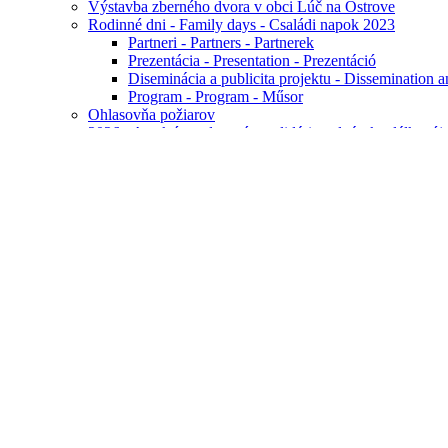
Výstavba zberného dvora v obci Lúč na Ostrove
Rodinné dni - Family days - Családi napok 2023
Partneri - Partners - Partnerek
Prezentácia - Presentation - Prezentáció
Diseminácia a publicita projektu - Dissemination and
Program - Program - Műsor
Ohlasovňa požiarov
2026 - Az aktív, tudatos és szolidáris polgárok találkozó
Úrad
Tlačivá na stiahnutie
Registratúra
Výrub drevín
Obchodná verejná súťaž
Voľby
Samospráva
Zápisnice OZ
VZN
Zverejňovanie
Úradná tabuľa
Zmluvy, Faktúry, Objednávky
Faktúry od 1.1.2026
Nájomné zmluvy - Bytovky
Rozpočet obce
Verejné obstarávanie
Štatistické výkazy