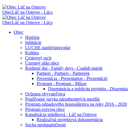
Obec
Lúč na Ostrove - Lúcs
Obec
Lúč na Ostrove - Lúcs
Obec
História
Inštitúcie
LUCHE napló⁄spravodaj
Kultúra
Cestovný ruch
Územný plán obce
Rodinné dni - Family days - Családi napok
Partneri - Partners - Partnerek
Prezentácia - Presentation - Prezentáció
Program - Program - Műsor
Diseminácia a publicita projektu - Disseminati
Ochrana obyvateľstva
Používanie jazyka národnostných menšín
Program odpadového hospodárstva na roky 2016 - 2020
Program rozvoja obce
Kanalizácia splašková - Lúč na Ostrove
Realizačná projektová dokumentácia
Socha spolupatričnosti