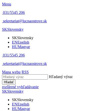
Menu
031/5545 206
sekretariat@lucnaostrove.sk
SK
Slovensky
SK
Slovensky
EN
English
HU
Magyar
031/5545 206
sekretariat@lucnaostrove.sk
Mapa webu
RSS
Hľadaný výraz
Hľadať
rozšírené vyhľadávanie
SK
Slovensky
SK
Slovensky
EN
English
HU
Magyar