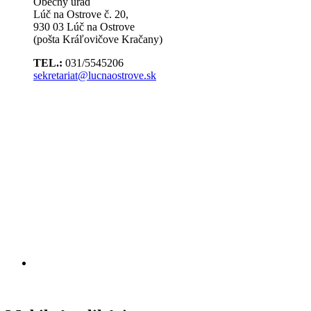
Obecný úrad
Lúč na Ostrove č. 20,
930 03 Lúč na Ostrove
(pošta Kráľovičove Kračany)
TEL.:
031/5545206
sekretariat@lucnaostrove.sk