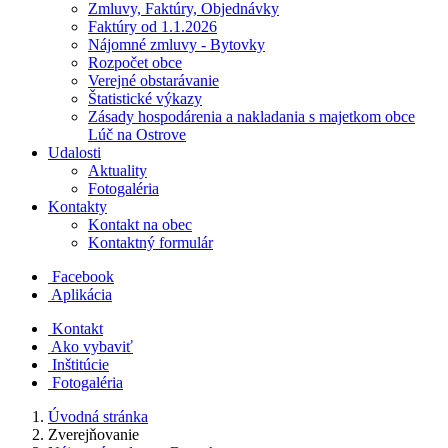
Zmluvy, Faktúry, Objednávky
Faktúry od 1.1.2026
Nájomné zmluvy - Bytovky
Rozpočet obce
Verejné obstarávanie
Štatistické výkazy
Zásady hospodárenia a nakladania s majetkom obce
Lúč na Ostrove
Udalosti
Aktuality
Fotogaléria
Kontakty
Kontakt na obec
Kontaktný formulár
Facebook
Aplikácia
Kontakt
Ako vybaviť
Inštitúcie
Fotogaléria
Úvodná stránka
Zverejňovanie