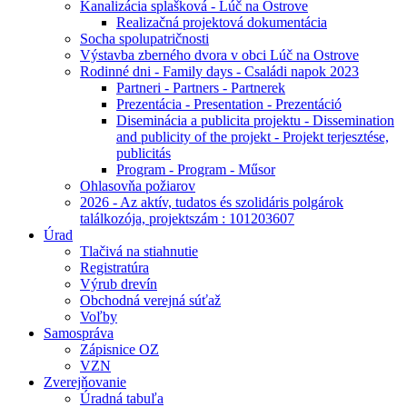
Kanalizácia splašková - Lúč na Ostrove
Realizačná projektová dokumentácia
Socha spolupatričnosti
Výstavba zberného dvora v obci Lúč na Ostrove
Rodinné dni - Family days - Családi napok 2023
Partneri - Partners - Partnerek
Prezentácia - Presentation - Prezentáció
Diseminácia a publicita projektu - Dissemination
and publicity of the projekt - Projekt terjesztése,
publicitás
Program - Program - Műsor
Ohlasovňa požiarov
2026 - Az aktív, tudatos és szolidáris polgárok
találkozója, projektszám : 101203607
Úrad
Tlačivá na stiahnutie
Registratúra
Výrub drevín
Obchodná verejná súťaž
Voľby
Samospráva
Zápisnice OZ
VZN
Zverejňovanie
Úradná tabuľa