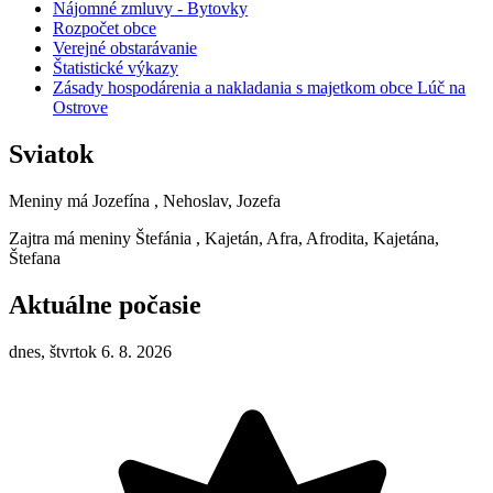
Nájomné zmluvy - Bytovky
Rozpočet obce
Verejné obstarávanie
Štatistické výkazy
Zásady hospodárenia a nakladania s majetkom obce Lúč na
Ostrove
Sviatok
Meniny má
Jozefína
, Nehoslav, Jozefa
Zajtra má meniny
Štefánia
, Kajetán, Afra, Afrodita, Kajetána,
Štefana
Aktuálne počasie
dnes, štvrtok 6. 8. 2026