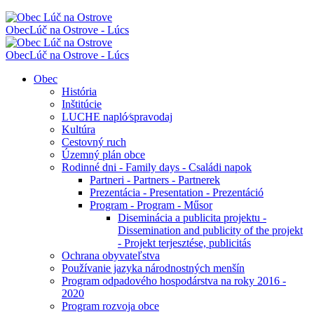
Obec
Lúč na Ostrove - Lúcs
Obec
Lúč na Ostrove - Lúcs
Obec
História
Inštitúcie
LUCHE napló⁄spravodaj
Kultúra
Cestovný ruch
Územný plán obce
Rodinné dni - Family days - Családi napok
Partneri - Partners - Partnerek
Prezentácia - Presentation - Prezentáció
Program - Program - Műsor
Diseminácia a publicita projektu -
Dissemination and publicity of the projekt
- Projekt terjesztése, publicitás
Ochrana obyvateľstva
Používanie jazyka národnostných menšín
Program odpadového hospodárstva na roky 2016 -
2020
Program rozvoja obce