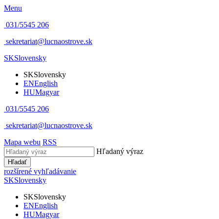
Menu
031/5545 206
sekretariat@lucnaostrove.sk
SK
Slovensky
SK
Slovensky
EN
English
HU
Magyar
031/5545 206
sekretariat@lucnaostrove.sk
Mapa webu
RSS
Hľadaný výraz
Hľadať
rozšírené vyhľadávanie
SK
Slovensky
SK
Slovensky
EN
English
HU
Magyar