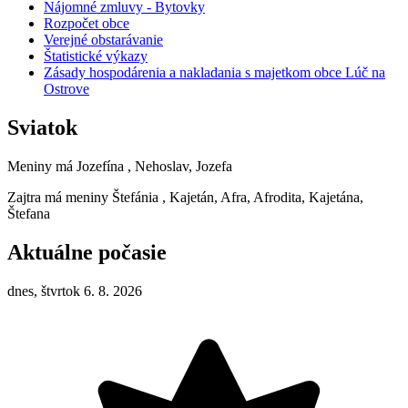
Nájomné zmluvy - Bytovky
Rozpočet obce
Verejné obstarávanie
Štatistické výkazy
Zásady hospodárenia a nakladania s majetkom obce Lúč na
Ostrove
Sviatok
Meniny má
Jozefína
, Nehoslav, Jozefa
Zajtra má meniny
Štefánia
, Kajetán, Afra, Afrodita, Kajetána,
Štefana
Aktuálne počasie
dnes, štvrtok 6. 8. 2026