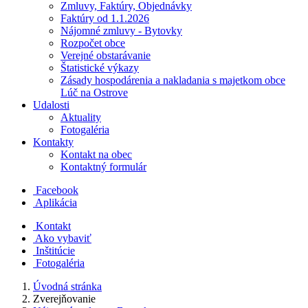
Zmluvy, Faktúry, Objednávky
Faktúry od 1.1.2026
Nájomné zmluvy - Bytovky
Rozpočet obce
Verejné obstarávanie
Štatistické výkazy
Zásady hospodárenia a nakladania s majetkom obce
Lúč na Ostrove
Udalosti
Aktuality
Fotogaléria
Kontakty
Kontakt na obec
Kontaktný formulár
Facebook
Aplikácia
Kontakt
Ako vybaviť
Inštitúcie
Fotogaléria
Úvodná stránka
Zverejňovanie