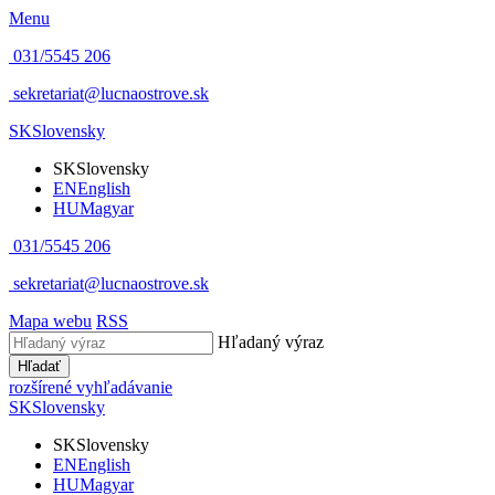
Menu
031/5545 206
sekretariat@lucnaostrove.sk
SK
Slovensky
SK
Slovensky
EN
English
HU
Magyar
031/5545 206
sekretariat@lucnaostrove.sk
Mapa webu
RSS
Hľadaný výraz
Hľadať
rozšírené vyhľadávanie
SK
Slovensky
SK
Slovensky
EN
English
HU
Magyar