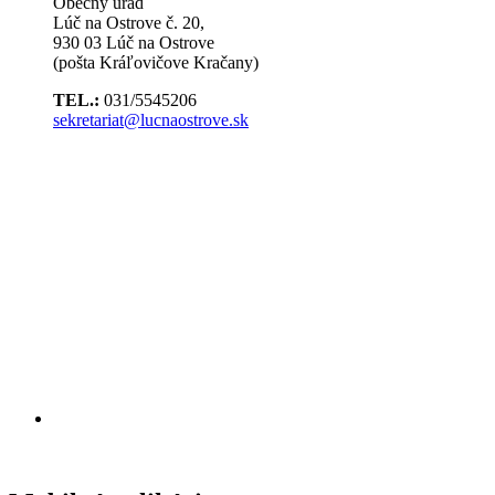
Obecný úrad
Lúč na Ostrove č. 20,
930 03 Lúč na Ostrove
(pošta Kráľovičove Kračany)
TEL.:
031/5545206
sekretariat@lucnaostrove.sk