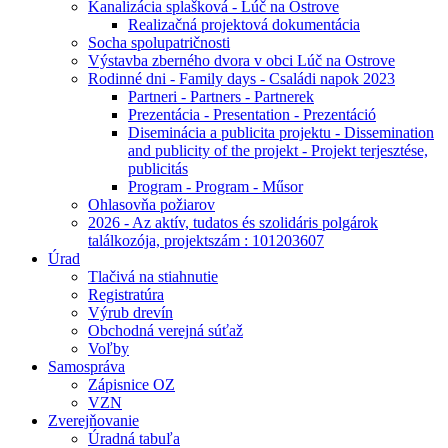
Kanalizácia splašková - Lúč na Ostrove
Realizačná projektová dokumentácia
Socha spolupatričnosti
Výstavba zberného dvora v obci Lúč na Ostrove
Rodinné dni - Family days - Családi napok 2023
Partneri - Partners - Partnerek
Prezentácia - Presentation - Prezentáció
Diseminácia a publicita projektu - Dissemination
and publicity of the projekt - Projekt terjesztése,
publicitás
Program - Program - Műsor
Ohlasovňa požiarov
2026 - Az aktív, tudatos és szolidáris polgárok
találkozója, projektszám : 101203607
Úrad
Tlačivá na stiahnutie
Registratúra
Výrub drevín
Obchodná verejná súťaž
Voľby
Samospráva
Zápisnice OZ
VZN
Zverejňovanie
Úradná tabuľa