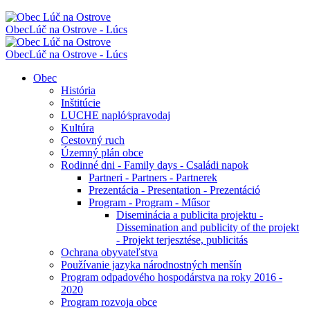
Obec
Lúč na Ostrove - Lúcs
Obec
Lúč na Ostrove - Lúcs
Obec
História
Inštitúcie
LUCHE napló⁄spravodaj
Kultúra
Cestovný ruch
Územný plán obce
Rodinné dni - Family days - Családi napok
Partneri - Partners - Partnerek
Prezentácia - Presentation - Prezentáció
Program - Program - Műsor
Diseminácia a publicita projektu -
Dissemination and publicity of the projekt
- Projekt terjesztése, publicitás
Ochrana obyvateľstva
Používanie jazyka národnostných menšín
Program odpadového hospodárstva na roky 2016 -
2020
Program rozvoja obce