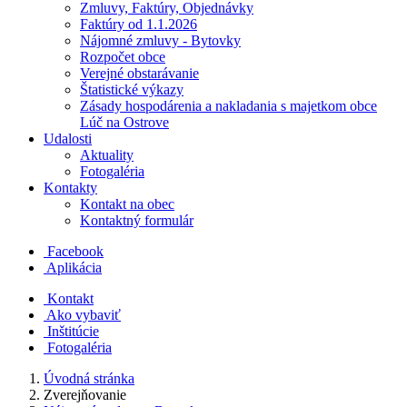
Zmluvy, Faktúry, Objednávky
Faktúry od 1.1.2026
Nájomné zmluvy - Bytovky
Rozpočet obce
Verejné obstarávanie
Štatistické výkazy
Zásady hospodárenia a nakladania s majetkom obce
Lúč na Ostrove
Udalosti
Aktuality
Fotogaléria
Kontakty
Kontakt na obec
Kontaktný formulár
Facebook
Aplikácia
Kontakt
Ako vybaviť
Inštitúcie
Fotogaléria
Úvodná stránka
Zverejňovanie