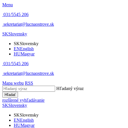
Menu
031/5545 206
sekretariat@lucnaostrove.sk
SK
Slovensky
SK
Slovensky
EN
English
HU
Magyar
031/5545 206
sekretariat@lucnaostrove.sk
Mapa webu
RSS
Hľadaný výraz
Hľadať
rozšírené vyhľadávanie
SK
Slovensky
SK
Slovensky
EN
English
HU
Magyar