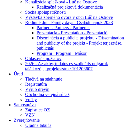
Kanalizácia splašková - Lúč na Ostrove
Realizačná projektová dokumentácia
Socha spolupatričnosti
Výstavba zberného dvora v obci Lúč na Ostrove
Rodinné dni - Family days - Családi napok 2023
Partneri - Partners - Partnerek
Prezentácia - Presentation - Prezentáció
Diseminácia a publicita projektu - Dissemination
and publicity of the projekt - Projekt terjesztése,
publicitás
Program - Program - Műsor
Ohlasovňa požiarov
2026 - Az aktív, tudatos és szolidáris polgárok
találkozója, projektszám : 101203607
Úrad
Tlačivá na stiahnutie
Registratúra
Výrub drevín
Obchodná verejná súťaž
Voľby
Samospráva
Zápisnice OZ
VZN
Zverejňovanie
Úradná tabuľa