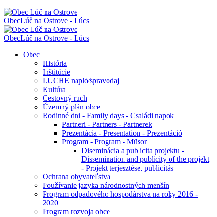
Obec
Lúč na Ostrove - Lúcs
Obec
Lúč na Ostrove - Lúcs
Obec
História
Inštitúcie
LUCHE napló⁄spravodaj
Kultúra
Cestovný ruch
Územný plán obce
Rodinné dni - Family days - Családi napok
Partneri - Partners - Partnerek
Prezentácia - Presentation - Prezentáció
Program - Program - Műsor
Diseminácia a publicita projektu -
Dissemination and publicity of the projekt
- Projekt terjesztése, publicitás
Ochrana obyvateľstva
Používanie jazyka národnostných menšín
Program odpadového hospodárstva na roky 2016 -
2020
Program rozvoja obce