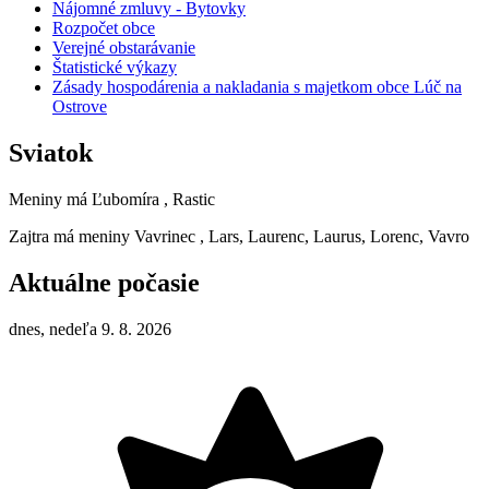
Nájomné zmluvy - Bytovky
Rozpočet obce
Verejné obstarávanie
Štatistické výkazy
Zásady hospodárenia a nakladania s majetkom obce Lúč na
Ostrove
Sviatok
Meniny má
Ľubomíra
, Rastic
Zajtra má meniny
Vavrinec
, Lars, Laurenc, Laurus, Lorenc, Vavro
Aktuálne počasie
dnes, nedeľa 9. 8. 2026