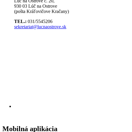
Lúč na Ostrove č. 20,
930 03 Lúč na Ostrove
(pošta Kráľovičove Kračany)
TEL.:
031/5545206
sekretariat@lucnaostrove.sk
Mobilná aplikácia