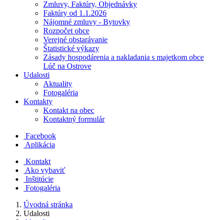
Zmluvy, Faktúry, Objednávky
Faktúry od 1.1.2026
Nájomné zmluvy - Bytovky
Rozpočet obce
Verejné obstarávanie
Štatistické výkazy
Zásady hospodárenia a nakladania s majetkom obce
Lúč na Ostrove
Udalosti
Aktuality
Fotogaléria
Kontakty
Kontakt na obec
Kontaktný formulár
Facebook
Aplikácia
Kontakt
Ako vybaviť
Inštitúcie
Fotogaléria
Úvodná stránka
Udalosti