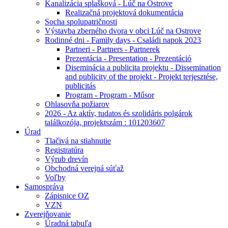
Kanalizácia splašková - Lúč na Ostrove
Realizačná projektová dokumentácia
Socha spolupatričnosti
Výstavba zberného dvora v obci Lúč na Ostrove
Rodinné dni - Family days - Családi napok 2023
Partneri - Partners - Partnerek
Prezentácia - Presentation - Prezentáció
Diseminácia a publicita projektu - Dissemination
and publicity of the projekt - Projekt terjesztése,
publicitás
Program - Program - Műsor
Ohlasovňa požiarov
2026 - Az aktív, tudatos és szolidáris polgárok
találkozója, projektszám : 101203607
Úrad
Tlačivá na stiahnutie
Registratúra
Výrub drevín
Obchodná verejná súťaž
Voľby
Samospráva
Zápisnice OZ
VZN
Zverejňovanie
Úradná tabuľa