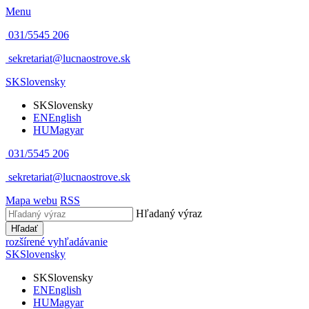
Menu
031/5545 206
sekretariat@lucnaostrove.sk
SK
Slovensky
SK
Slovensky
EN
English
HU
Magyar
031/5545 206
sekretariat@lucnaostrove.sk
Mapa webu
RSS
Hľadaný výraz
Hľadať
rozšírené vyhľadávanie
SK
Slovensky
SK
Slovensky
EN
English
HU
Magyar