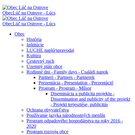
Obec
Lúč na Ostrove - Lúcs
Obec
Lúč na Ostrove - Lúcs
Obec
História
Inštitúcie
LUCHE napló⁄spravodaj
Kultúra
Cestovný ruch
Územný plán obce
Rodinné dni - Family days - Családi napok
Partneri - Partners - Partnerek
Prezentácia - Presentation - Prezentáció
Program - Program - Műsor
Diseminácia a publicita projektu -
Dissemination and publicity of the projekt
- Projekt terjesztése, publicitás
Ochrana obyvateľstva
Používanie jazyka národnostných menšín
Program odpadového hospodárstva na roky 2016 -
2020
Program rozvoja obce