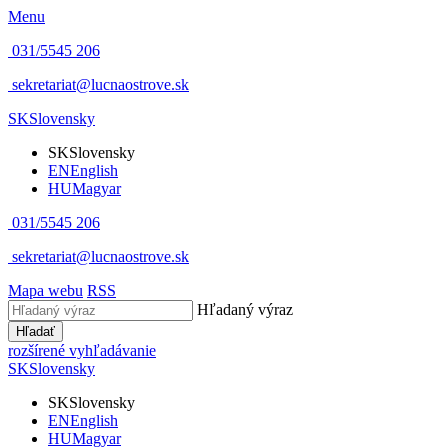
Menu
031/5545 206
sekretariat@lucnaostrove.sk
SK
Slovensky
SK
Slovensky
EN
English
HU
Magyar
031/5545 206
sekretariat@lucnaostrove.sk
Mapa webu
RSS
Hľadaný výraz
Hľadať
rozšírené vyhľadávanie
SK
Slovensky
SK
Slovensky
EN
English
HU
Magyar