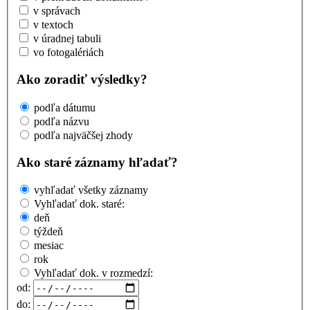
v správach
v textoch
v úradnej tabuli
vo fotogalériách
Ako zoradiť výsledky?
podľa dátumu
podľa názvu
podľa najväčšej zhody
Ako staré záznamy hľadať?
vyhľadať všetky záznamy
Vyhľadať dok. staré:
deň
týždeň
mesiac
rok
Vyhľadať dok. v rozmedzí:
od:
do: