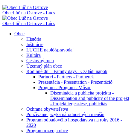
Obec
Lúč na Ostrove - Lúcs
Obec
Lúč na Ostrove - Lúcs
Obec
História
Inštitúcie
LUCHE napló⁄spravodaj
Kultúra
Cestovný ruch
Územný plán obce
Rodinné dni - Family days - Családi napok
Partneri - Partners - Partnerek
Prezentácia - Presentation - Prezentáció
Program - Program - Műsor
Diseminácia a publicita projektu -
Dissemination and publicity of the projekt
- Projekt terjesztése, publicitás
Ochrana obyvateľstva
Používanie jazyka národnostných menšín
Program odpadového hospodárstva na roky 2016 -
2020
Program rozvoja obce