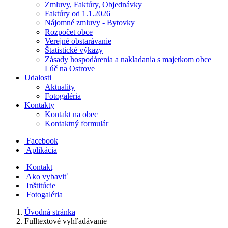
Zmluvy, Faktúry, Objednávky
Faktúry od 1.1.2026
Nájomné zmluvy - Bytovky
Rozpočet obce
Verejné obstarávanie
Štatistické výkazy
Zásady hospodárenia a nakladania s majetkom obce
Lúč na Ostrove
Udalosti
Aktuality
Fotogaléria
Kontakty
Kontakt na obec
Kontaktný formulár
Facebook
Aplikácia
Kontakt
Ako vybaviť
Inštitúcie
Fotogaléria
Úvodná stránka
Fulltextové vyhľadávanie