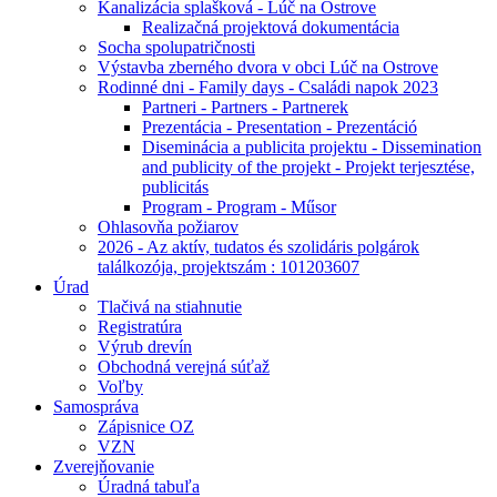
Kanalizácia splašková - Lúč na Ostrove
Realizačná projektová dokumentácia
Socha spolupatričnosti
Výstavba zberného dvora v obci Lúč na Ostrove
Rodinné dni - Family days - Családi napok 2023
Partneri - Partners - Partnerek
Prezentácia - Presentation - Prezentáció
Diseminácia a publicita projektu - Dissemination
and publicity of the projekt - Projekt terjesztése,
publicitás
Program - Program - Műsor
Ohlasovňa požiarov
2026 - Az aktív, tudatos és szolidáris polgárok
találkozója, projektszám : 101203607
Úrad
Tlačivá na stiahnutie
Registratúra
Výrub drevín
Obchodná verejná súťaž
Voľby
Samospráva
Zápisnice OZ
VZN
Zverejňovanie
Úradná tabuľa